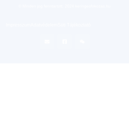
© Minden jog fenntartott. 2024 keringesfokozas.hu
Impresszum
Adatvédelem
Süti Tájékoztató